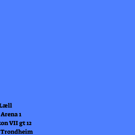
 Læll
 Arena 1
on VII gt 12
 Trondheim