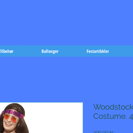
t på fæst-
Tilbehør
Ballonger
Festartikkler
Woodstock
Costume. 4
Pris
399,00 kr