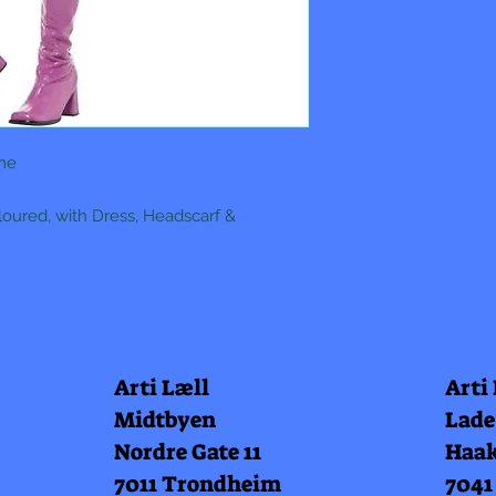
me
oured, with Dress, Headscarf &
Arti Læll
Arti
Midtbyen
Lade
Nordre Gate 11
Haak
7011 Trondheim
7041