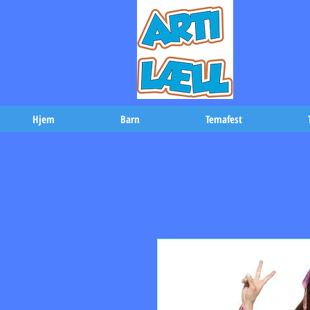
-Bæs
Hjem
Barn
Temafest