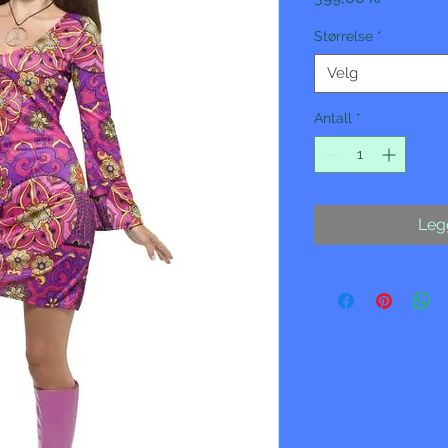
Størrelse
*
Velg
Antall
*
Legg