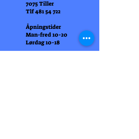
7075 Tiller
Tlf
481 54 722
Åpningstider
Man-fred 10-20
Lørdag 10-18
Arti Læll
Midtbyen
Nordre Gate 11
7011 Trondheim
Tlf
948 99 768
Åpningstider
Man-fred 10-18
Lørdag 10-18
Arti Læll