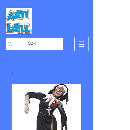
-Bæst på fæst-
Handlekurv