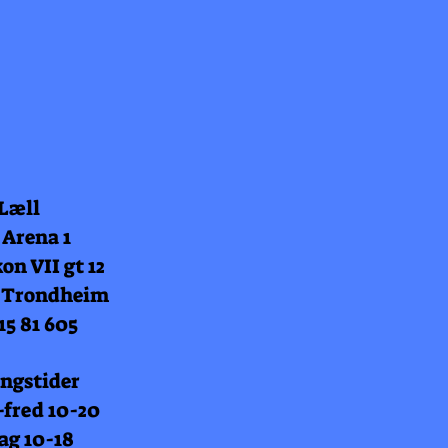
 Læll
 Arena 1
on VII gt 12
 Trondheim
15 81 605
ngstider
fred 10-20
ag 10-18