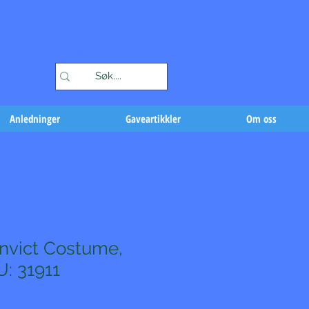
Handlekurv
Anledninger
Gaveartikkler
Om oss
nvict Costume,
U: 31911