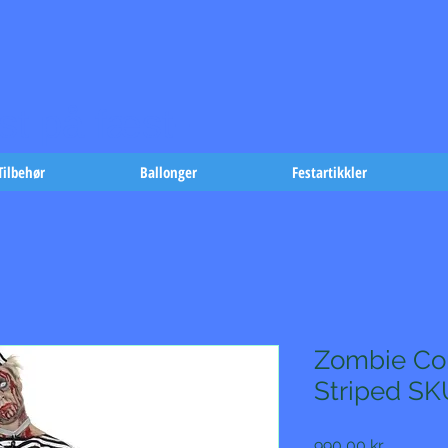
t på fæst-
Tilbehør
Ballonger
Festartikkler
Zombie Co
Striped SK
Pris
990,00 kr