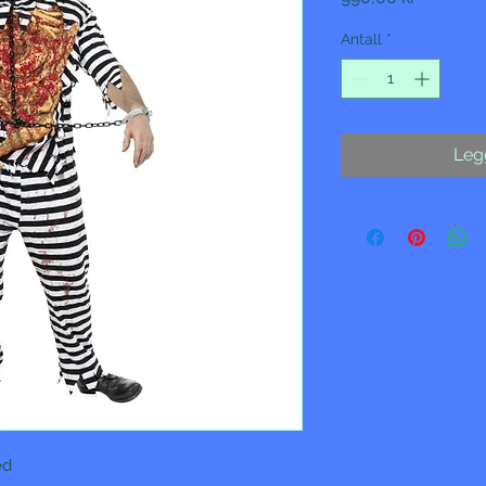
Antall
*
Legg
d
