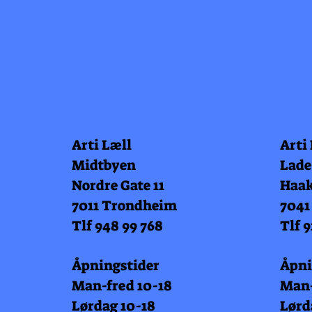
Arti Læll
Arti
Midtbyen
Lade
Nordre Gate 11
Haak
7011 Trondheim
7041
Tlf 948 99 768
Tlf 9
Åpningstider
Åpni
Man-fred 10-18
Man-
Lørdag 10-18
Lørd