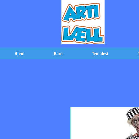
-Bæs
Hjem
Barn
Temafest