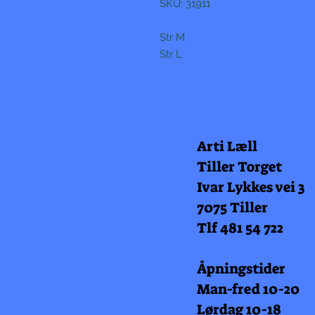
SKU: 31911

Str M

Str L
Arti Læll
Tiller Torget
Ivar Lykkes vei 3
7075 Tiller
Tlf 481 54 722
Åpningstider
Man-fred 10-20
Lørdag 10-18