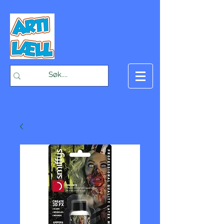
-Bæst på fæst-
Handlekurv