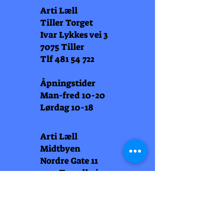
Arti Læll
Tiller Torget
Ivar Lykkes vei 3
7075 Tiller
Tlf
481 54 722
Åpningstider
Man-fred 10-20
Lørdag 10-18
Arti Læll
Midtbyen
Nordre Gate 11
7011 Trondheim
Tlf
948 99 768
Åpningstider