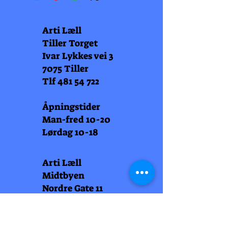
Arti Læll
Tiller Torget
Ivar Lykkes vei 3
7075 Tiller
Tlf
481 54 722
Åpningstider
Man-fred 10-20
Lørdag 10-18
Arti Læll
Midtbyen
Nordre Gate 11
7011 Trondheim
Tlf
948 99 768