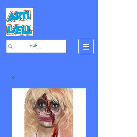
-Bæst på fæst-
Handlekurv