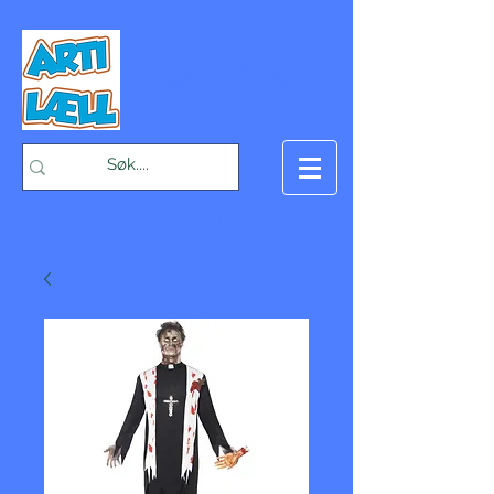
-Bæst på fæst-
Handlekurv