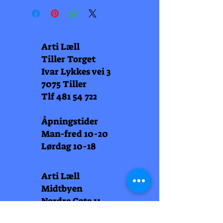
Arti Læll
Tiller Torget
Ivar Lykkes vei 3
7075 Tiller
Tlf
481 54 722
Åpningstider
Man-fred 10-20
Lørdag 10-18
Arti Læll
Midtbyen
Nordre Gate 11
7011 Trondheim