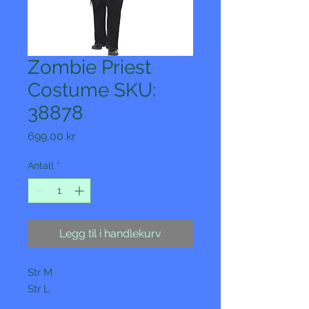
Zombie Priest
Costume SKU:
38878
Pris
699,00 kr
Antall
*
Legg til i handlekurv
Str M

Str L