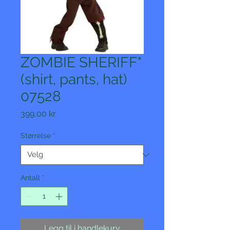
ZOMBIE SHERIFF"
(shirt, pants, hat)
07528
Pris
399,00 kr
Størrelse
*
Antall
*
Legg til i handlekurv