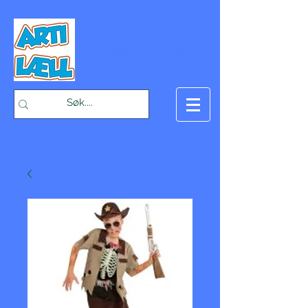
-Bæst på fæst-
Handlekurv